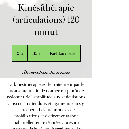
Kinésithérapie
(articulations) 120
minut
115 dollars
canadiens
2 h
2
115 $
Rue Larivière
h
Description du service
La kinésithérapie est le traitement par le
mouvement afin de donner ou plutôt de
redonner de l'amplitude aux articulations
ainsi qu'aux tendons et ligaments qui s'y
rattachent. Les manœuvres de
mobilisations et d'étirements sont
habituellement exécutées après un
massage de la région à rééduquer. Le