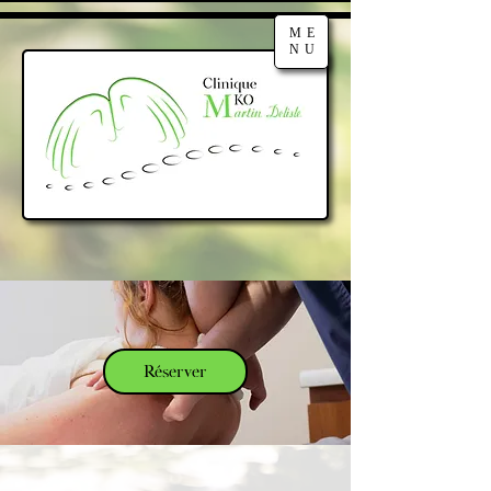
ME
NU
Réserver