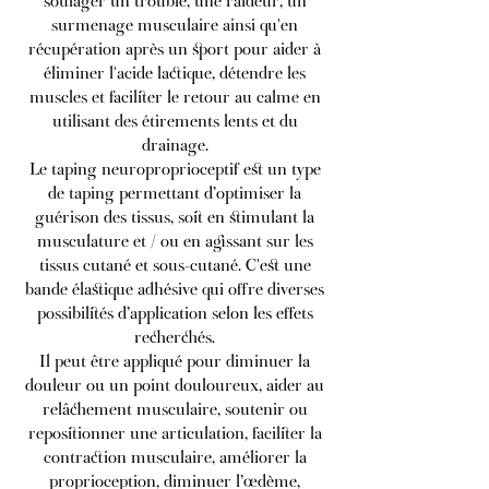
soulager un trouble, une raideur, un
surmenage musculaire ainsi qu'en
récupération après un sport pour aider à
éliminer l'acide lactique, détendre les
muscles et faciliter le retour au calme en
utilisant des étirements lents et du
drainage.
Le taping neuroproprioceptif est un type
de taping permettant d’optimiser la
guérison des tissus, soit en stimulant la
musculature et / ou en agissant sur les
tissus cutané et sous-cutané. C'est une
bande élastique adhésive qui offre diverses
possibilités d’application selon les effets
recherchés.
Il peut être appliqué pour diminuer la
douleur ou un point douloureux, aider au
relâchement musculaire, soutenir ou
repositionner une articulation, faciliter la
contraction musculaire, améliorer la
proprioception, diminuer l’œdème,