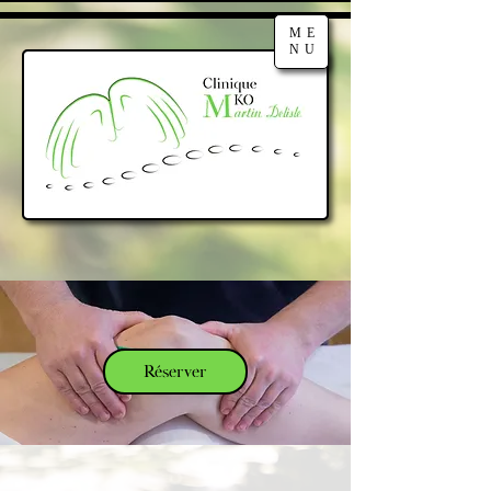
ME
NU
Réserver