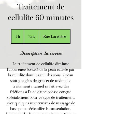
Traitement de
cellulite 60 minutes
75 dollars
canadiens
1 h
1
75 $
Rue Larivière
Description du service
Le traitement de cellulite diminue
l'apparence bosselé de la peau causée par
la cellulite dont les cellules sous la peau
sont gorgées de gras et de toxine. Le
traitement manuel se fait avec des
frictions à l'aide d'une brosse conçue
spécialement pour ce type de traitement,
avec quelques manœuvres de massage de
base pour réchauffer la musculation,