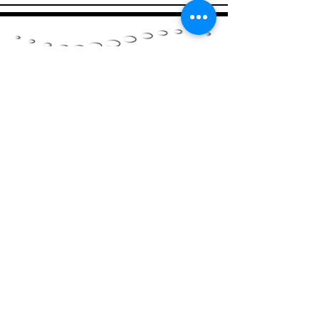
Contact
106, rue Larivière
Victoriaville,
Qc.
G6P 3G3
819 260-1888
delislemko@gmail.com
https://www.facebook.com
/cliniquemkomartindelisle