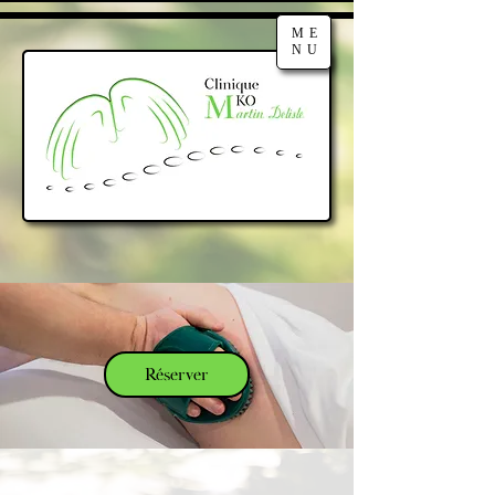
ME
NU
Réserver